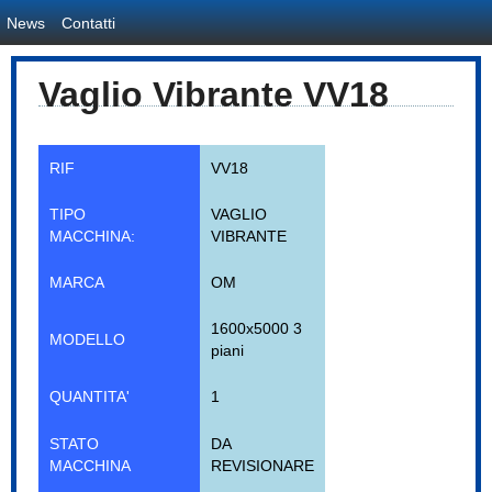
News
Contatti
Vaglio Vibrante VV18
RIF
VV18
TIPO
VAGLIO
MACCHINA:
VIBRANTE
MARCA
OM
1600x5000 3
MODELLO
piani
QUANTITA'
1
STATO
DA
MACCHINA
REVISIONARE