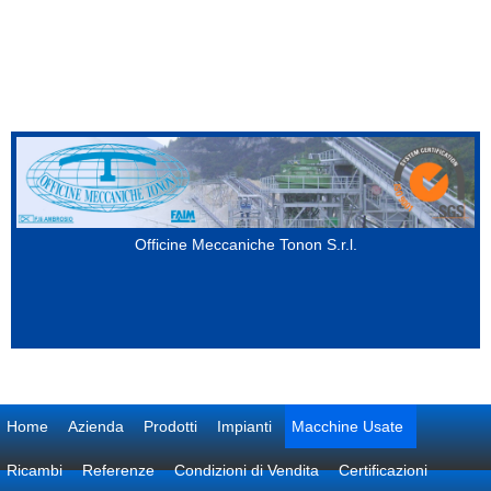
Salta al contenuto principale
Officine Meccaniche Tonon S.r.l.
Home
Azienda
Prodotti
Impianti
Macchine Usate
Ricambi
Referenze
Condizioni di Vendita
Certificazioni